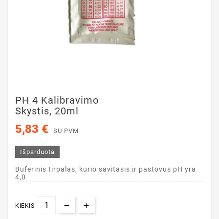
PH 4 Kalibravimo
Skystis, 20ml
5,83 €
SU PVM
Išparduota
Buferinis tirpalas, kurio savitasis ir pastovus pH yra
4,0
KIEKIS