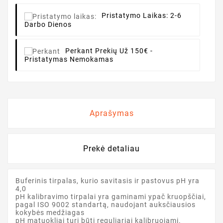
Pristatymo Laikas:
2-6
Darbo Dienos
Perkant
Prekių Už 150€ -
Pristatymas Nemokamas
Aprašymas
Prekė detaliau
Buferinis tirpalas, kurio savitasis ir pastovus pH yra
4,0
pH kalibravimo tirpalai yra gaminami ypač kruopščiai,
pagal ISO 9002 standartą, naudojant auksčiausios
kokybės medžiagas
pH matuokliai turi būti reguliariai kalibruojami.