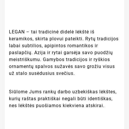
LEGAN – tai tradicinė didelė lėkštė iš
keramikos, skirta plovui pateikti. Rytų tradicijos
labai subtilios, apipintos romantikos ir
paslapčių. Azija ir rytai garsėja savo puodžių
meistriškumu. Gamybos tradicijos ir ryškios
ornamentų spalvos sužavės savo grožiu visus
už stalo susėdusius svečius.
Siūlome Jums rankų darbo uzbekiškas lėkštes,
kurių raštas praktiškai negali būti identiškas,
nes lėkštės puošiamos kiekviena atskirai.