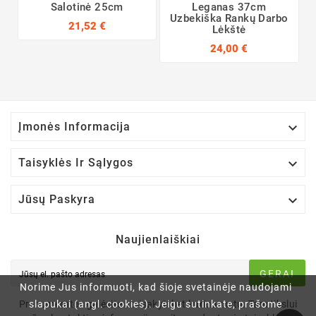
Salotinė 25cm
Leganas 37cm
Uzbekiška Rankų Darbo
21,52 €
Lėkštė
24,00 €

Įmonės Informacija

Taisyklės Ir Sąlygos

Jūsų Paskyra
Naujienlaiškiai
GERAI
Norime Jus informuoti, kad šioje svetainėje naudojami
slapukai (angl. cookies). Jeigu sutinkate, prašome
Prenumeratos galėsite atsisakyti bet kuriuo metu. Tam tikslui