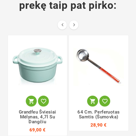
prekę taip pat pirko:






Grandfeu Šviesiai
64 Cm. Perferuotas
Mėlynas, 4,7l Su
Samtis (šumovka)
Dangčiu
28,90 €
69,00 €