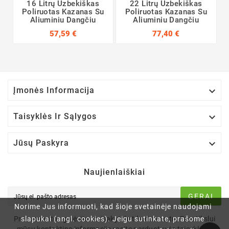
16 Litrų Uzbekiškas
22 Litrų Uzbekiškas
Poliruotas Kazanas Su
Poliruotas Kazanas Su
Aliuminiu Dangčiu
Aliuminiu Dangčiu
57,59 €
77,40 €

Įmonės Informacija

Taisyklės Ir Sąlygos

Jūsų Paskyra
Naujienlaiškiai
GERAI
Norime Jus informuoti, kad šioje svetainėje naudojami
Prenumeratos galėsite atsisakyti bet kuriuo metu. Tam tikslui
slapukai (angl. cookies). Jeigu sutinkate, prašome
mūsų kontaktinę informaciją rasite parduotuvės taisyklėse.