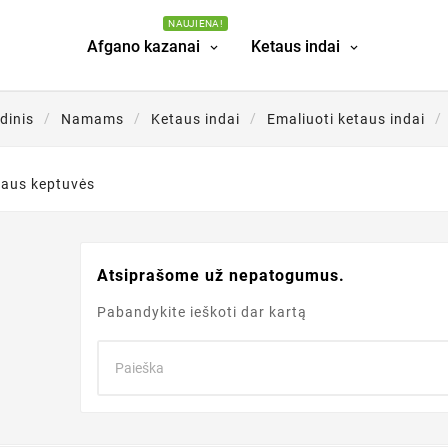
NAUJIENA!
Afgano kazanai
Ketaus indai
dinis
Namams
Ketaus indai
Emaliuoti ketaus indai
taus keptuvės
Atsiprašome už nepatogumus.
Pabandykite ieškoti dar kartą