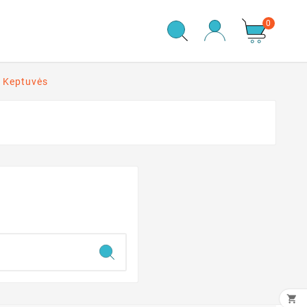
0
Keptuvės
