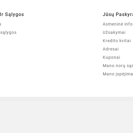
Ir Sąlygos
Jūsų Paskyr
s
Asmeninė info
r sąlygos
Užsakymai
Kredito kvitai
Adresai
Kuponai
Mano norų są
Mano įspėjima