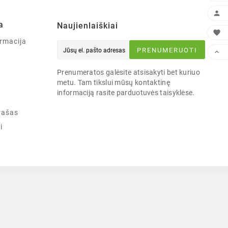

a
Naujienlaiškiai

rmacija
PRENUMERUOTI

Prenumeratos galėsite atsisakyti bet kuriuo
metu. Tam tikslui mūsų kontaktinę
informaciją rasite parduotuvės taisyklėse.
rašas
i