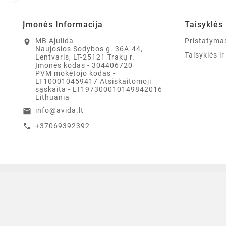
Įmonės Informacija
Taisyklės 
MB Ajulida
Pristatyma
location_on
Naujosios Sodybos g. 36A-44,
Taisyklės i
Lentvaris, LT-25121 Trakų r.
Įmonės kodas - 304406720
PVM mokėtojo kodas -
LT100010459417 Atsiskaitomoji
sąskaita - LT197300010149842016
Lithuania
info@avida.lt
email
+37069392392
call