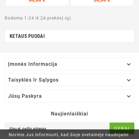
Rodoma 1-24 iš 24 prekės(-ių)
KETAUS PUODAI

Įmonės Informacija

Taisyklės Ir Sąlygos

Jūsų Paskyra
Naujienlaiškiai
GERAI
Norime Jus informuoti, kad šioje svetainėje naudojami