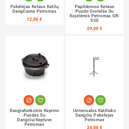
Pakėlėjas Ketaus Katilų
Papildomos Ketaus
Dangčiams Petromax
Puodo Grotelės Su
Kojelėmis Petromax GR-
12,00 €
S30
29,00 €




Daugiafunkcinis Kepimo
Universalus Katiliuko
Puodas Su
Dangčio Pakelėjas
Dangčiu/keptuve
Petromax
Petromax
24,00 €