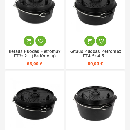




Ketaus Puodas Petromax
Ketaus Puodas Petromax
FT3t 2 L (Be Kojelių)
FT4.5t 4.5 L
55,00 €
80,00 €