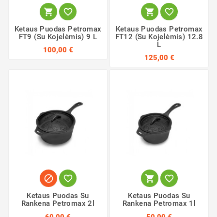




Ketaus Puodas Petromax
Ketaus Puodas Petromax
FT9 (su Kojelėmis) 9 L
FT12 (su Kojelėmis) 12.8
L
100,00 €
125,00 €




Ketaus Puodas Su
Ketaus Puodas Su
Rankena Petromax 2l
Rankena Petromax 1l
60,00 €
50,00 €