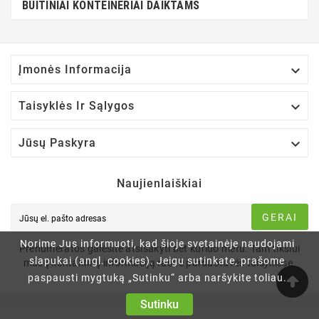
BUITINIAI KONTEINERIAI DAIKTAMS

Įmonės Informacija

Taisyklės Ir Sąlygos

Jūsų Paskyra
Naujienlaiškiai
GERAI
Norime Jus informuoti, kad šioje svetainėje naudojami
Prenumeratos galėsite atsisakyti bet kuriuo metu. Tam tikslui
slapukai (angl. cookies). Jeigu sutinkate, prašome
mūsų kontaktinę informaciją rasite parduotuvės taisyklėse.
paspausti mygtuką „Sutinku“ arba naršykite toliau.
Sutinku