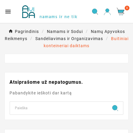
0

Pagrindinis
Namams ir Sodui
Namų Apyvokos
Reikmenys
Sandėliavimas ir Organizavimas
Buitiniai
konteineriai daiktams
Atsiprašome už nepatogumus.
Pabandykite ieškoti dar kartą