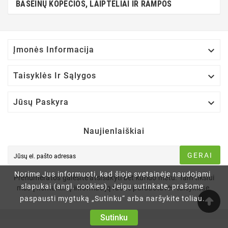
BASEINŲ KOPĖČIOS, LAIPTELIAI IR RAMPOS

Įmonės Informacija

Taisyklės Ir Sąlygos

Jūsų Paskyra
Naujienlaiškiai
GERAI
Norime Jus informuoti, kad šioje svetainėje naudojami
Prenumeratos galėsite atsisakyti bet kuriuo metu. Tam tikslui
slapukai (angl. cookies). Jeigu sutinkate, prašome
mūsų kontaktinę informaciją rasite parduotuvės taisyklėse.
paspausti mygtuką „Sutinku“ arba naršykite toliau.
Sutinku