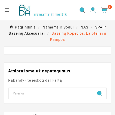
0

Pagrindinis
Namams ir Sodui
NAS
SPA ir
Baseinų Aksesuarai
Baseinų Kopėčios, Laipteliai ir
Rampos
Atsiprašome už nepatogumus.
Pabandykite ieškoti dar kartą