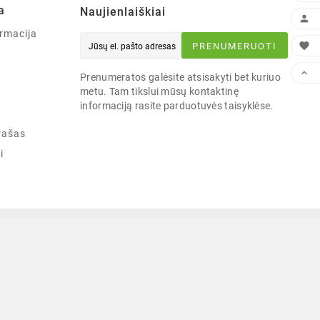
a
Naujienlaiškiai

rmacija

PRENUMERUOTI

Prenumeratos galėsite atsisakyti bet kuriuo
metu. Tam tikslui mūsų kontaktinę
informaciją rasite parduotuvės taisyklėse.
rašas
i