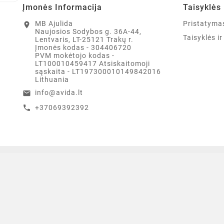
Įmonės Informacija
Taisyklės 
MB Ajulida
Pristatyma
location_on
Naujosios Sodybos g. 36A-44,
Taisyklės i
Lentvaris, LT-25121 Trakų r.
Įmonės kodas - 304406720
PVM mokėtojo kodas -
LT100010459417 Atsiskaitomoji
sąskaita - LT197300010149842016
Lithuania
info@avida.lt
email
+37069392392
call