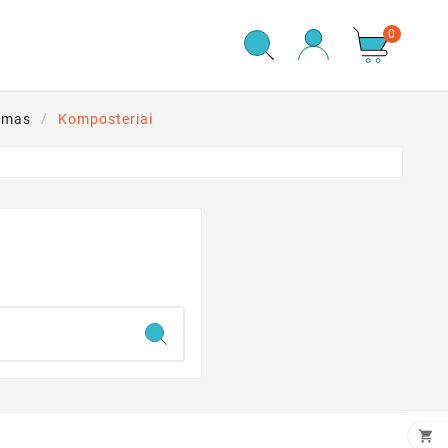
0
imas
Komposteriai
