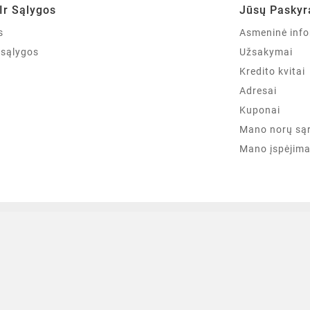
Ir Sąlygos
Jūsų Paskyr
s
Asmeninė info
r sąlygos
Užsakymai
Kredito kvitai
Adresai
Kuponai
Mano norų są
Mano įspėjima