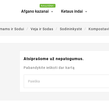
NAUJIENA!
Afgano kazanai
Ketaus indai
mams ir Sodui
Veja ir Sodas
Sodininkystė
Kompostav
Atsiprašome už nepatogumus.
Pabandykite ieškoti dar kartą