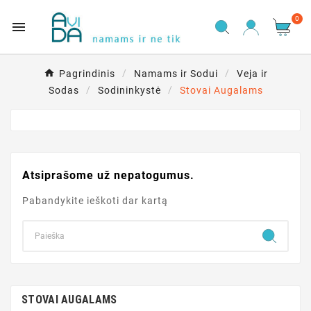
0

Pagrindinis
Namams ir Sodui
Veja ir
Sodas
Sodininkystė
Stovai Augalams
Atsiprašome už nepatogumus.
Pabandykite ieškoti dar kartą
STOVAI AUGALAMS