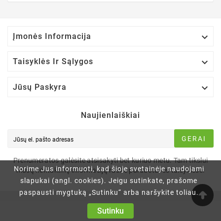

Įmonės Informacija

Taisyklės Ir Sąlygos

Jūsų Paskyra
Naujienlaiškiai
GERAI
Prenumeratos galėsite atsisakyti bet kuriuo metu. Tam tikslui
Norime Jus informuoti, kad šioje svetainėje naudojami
mūsų kontaktinę informaciją rasite parduotuvės taisyklėse.
slapukai (angl. cookies). Jeigu sutinkate, prašome
paspausti mygtuką „Sutinku“ arba naršykite toliau.
Sutinku