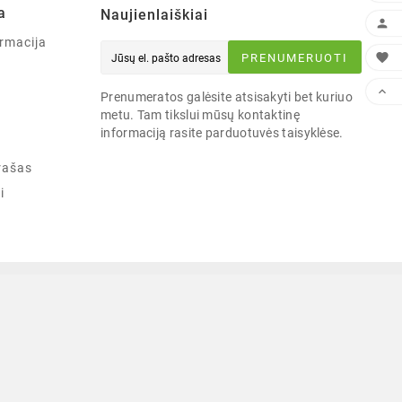
a
Naujienlaiškiai

rmacija

PRENUMERUOTI

Prenumeratos galėsite atsisakyti bet kuriuo
metu. Tam tikslui mūsų kontaktinę
informaciją rasite parduotuvės taisyklėse.
rašas
i