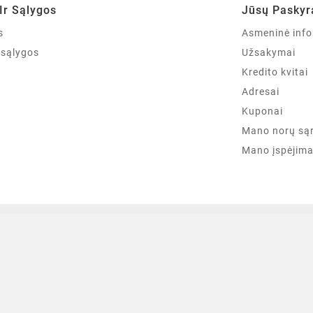
Ir Sąlygos
Jūsų Paskyr
s
Asmeninė info
r sąlygos
Užsakymai
Kredito kvitai
Adresai
Kuponai
Mano norų są
Mano įspėjima