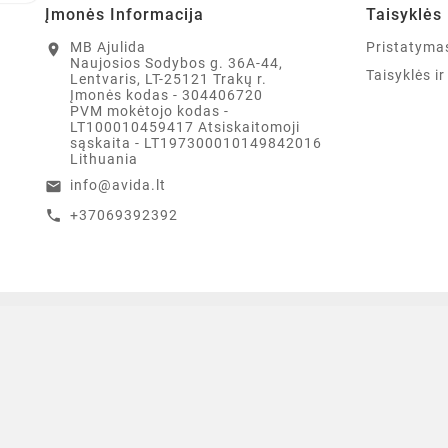
Įmonės Informacija
Taisyklės 
MB Ajulida
Pristatyma
location_on
Naujosios Sodybos g. 36A-44,
Taisyklės i
Lentvaris, LT-25121 Trakų r.
Įmonės kodas - 304406720
PVM mokėtojo kodas -
LT100010459417 Atsiskaitomoji
sąskaita - LT197300010149842016
Lithuania
info@avida.lt
email
+37069392392
call