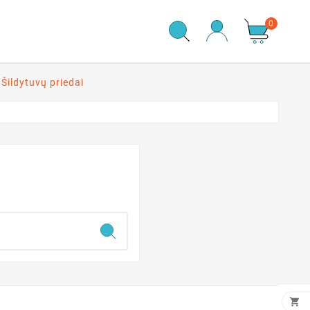
0
Šildytuvų priedai
