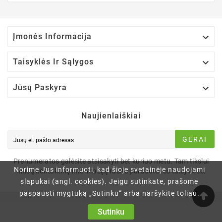

Įmonės Informacija

Taisyklės Ir Sąlygos

Jūsų Paskyra
Naujienlaiškiai
GERAI
Prenumeratos galėsite atsisakyti bet kuriuo metu. Tam tikslui
Norime Jus informuoti, kad šioje svetainėje naudojami
mūsų kontaktinę informaciją rasite parduotuvės taisyklėse.
slapukai (angl. cookies). Jeigu sutinkate, prašome
paspausti mygtuką „Sutinku“ arba naršykite toliau.
Sutinku