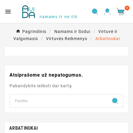
0

Pagrindinis
Namams ir Sodui
Virtuvė ir
Valgomasis
Virtuvės Reikmenys
Arbatinukai
Atsiprašome už nepatogumus.
Pabandykite ieškoti dar kartą
ARBATINUKAI