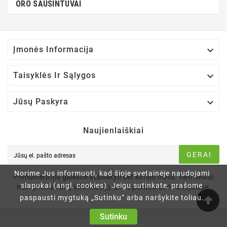
ORO SAUSINTUVAI

Įmonės Informacija

Taisyklės Ir Sąlygos

Jūsų Paskyra
Naujienlaiškiai
GERAI
Norime Jus informuoti, kad šioje svetainėje naudojami
Prenumeratos galėsite atsisakyti bet kuriuo metu. Tam tikslui
slapukai (angl. cookies). Jeigu sutinkate, prašome
mūsų kontaktinę informaciją rasite parduotuvės taisyklėse.
paspausti mygtuką „Sutinku“ arba naršykite toliau.
Sutinku