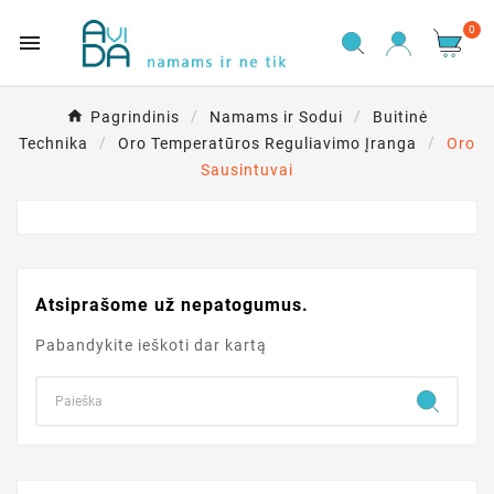
0

Pagrindinis
Namams ir Sodui
Buitinė
Technika
Oro Temperatūros Reguliavimo Įranga
Oro
Sausintuvai
Atsiprašome už nepatogumus.
Pabandykite ieškoti dar kartą