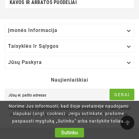
KAVOS IR ARBATOS PUODELIAI

Įmonės Informacija

Taisyklės Ir Sąlygos

Jūsų Paskyra
Naujienlaiškiai
GERAI
Norime Jus informuoti, kad šioje svetainėje naudojami
Prenumeratos galėsite atsisakyti bet kuriuo metu. Tam tikslui
slapukai (angl. cookies). Jeigu sutinkate, prašome
mūsų kontaktinę informaciją rasite parduotuvės taisyklėse.
paspausti mygtuką „Sutinku“ arba naršykite toliau.
Sutinku