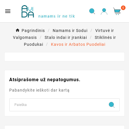
0

Pagrindinis
Namams ir Sodui
Virtuvė ir
Valgomasis
Stalo indai ir įrankiai
Stiklinės ir
Puodukai
Kavos ir Arbatos Puodeliai
Atsiprašome už nepatogumus.
Pabandykite ieškoti dar kartą