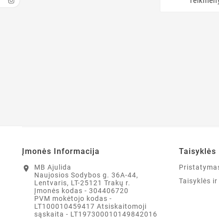
reikmen
Įmonės Informacija
Taisyklės 
MB Ajulida
Pristatyma
location_on
Naujosios Sodybos g. 36A-44,
Taisyklės i
Lentvaris, LT-25121 Trakų r.
Įmonės kodas - 304406720
PVM mokėtojo kodas -
LT100010459417 Atsiskaitomoji
sąskaita - LT197300010149842016