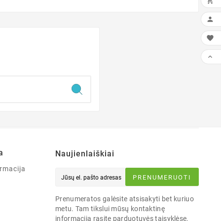




a
Naujienlaiškiai
rmacija
PRENUMERUOTI
Prenumeratos galėsite atsisakyti bet kuriuo
metu. Tam tikslui mūsų kontaktinę
informaciją rasite parduotuvės taisyklėse.