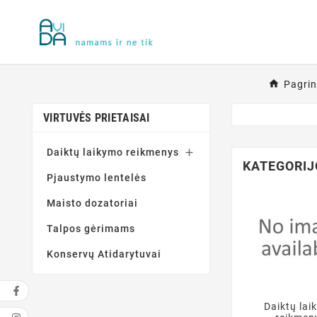
Pagrin
VIRTUVĖS PRIETAISAI
Daiktų laikymo reikmenys

KATEGORIJ
Pjaustymo lentelės
Maisto dozatoriai
Talpos gėrimams
Konservų Atidarytuvai
Daiktų lai