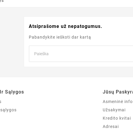
ys
Atsiprašome už nepatogumus.
Pabandykite ieškoti dar kartą
Ir Sąlygos
Jūsų Paskyr
s
Asmeninė info
r sąlygos
Užsakymai
Kredito kvitai
Adresai