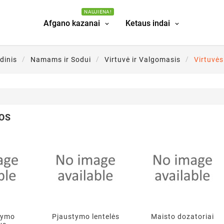
NAUJIENA!
Afgano kazanai
Ketaus indai
dinis
Namams ir Sodui
Virtuvė ir Valgomasis
Virtuvės
OS
kymo
Pjaustymo lentelės
Maisto dozatoriai