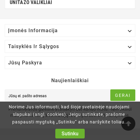
UNITAZO VALIKLIAI

Įmonės Informacija

Taisyklės Ir Sąlygos

Jūsų Paskyra
Naujienlaiškiai
GERAI
Norime Jus informuoti, kad šioje svetainėje naudojami
Prenumeratos galėsite atsisakyti bet kuriuo metu. Tam tikslui
slapukai (angl. cookies). Jeigu sutinkate, prašome
mūsų kontaktinę informaciją rasite parduotuvės taisyklėse.
paspausti mygtuką „Sutinku“ arba naršykite toliau.
Sutinku