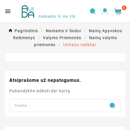
0

Pagrindinis
Namams ir Sodui
Namų Apyvokos
Reikmenys
Valymo Priemonės
Namų valymo
priemonės
Unitazo valikliai
Atsiprašome už nepatogumus.
Pabandykite ieškoti dar kartą