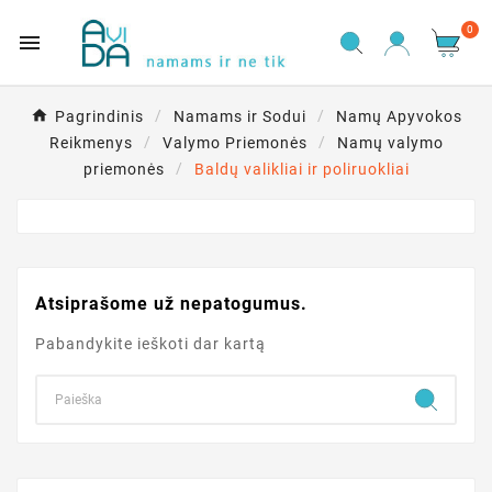
0

Pagrindinis
Namams ir Sodui
Namų Apyvokos
Reikmenys
Valymo Priemonės
Namų valymo
priemonės
Baldų valikliai ir poliruokliai
Atsiprašome už nepatogumus.
Pabandykite ieškoti dar kartą