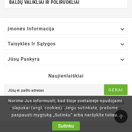
BALDŲ VALIKLIAI IR POLIRUOKLIAI

Įmonės Informacija

Taisyklės Ir Sąlygos

Jūsų Paskyra
Naujienlaiškiai
GERAI
Norime Jus informuoti, kad šioje svetainėje naudojami
Prenumeratos galėsite atsisakyti bet kuriuo metu. Tam tikslui
slapukai (angl. cookies). Jeigu sutinkate, prašome
mūsų kontaktinę informaciją rasite parduotuvės taisyklėse.
paspausti mygtuką „Sutinku“ arba naršykite toliau.
Sutinku