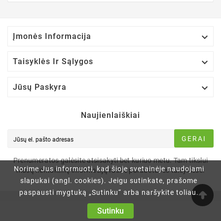

Įmonės Informacija

Taisyklės Ir Sąlygos

Jūsų Paskyra
Naujienlaiškiai
GERAI
Prenumeratos galėsite atsisakyti bet kuriuo metu. Tam tikslui
Norime Jus informuoti, kad šioje svetainėje naudojami
mūsų kontaktinę informaciją rasite parduotuvės taisyklėse.
slapukai (angl. cookies). Jeigu sutinkate, prašome
paspausti mygtuką „Sutinku“ arba naršykite toliau.
Sutinku