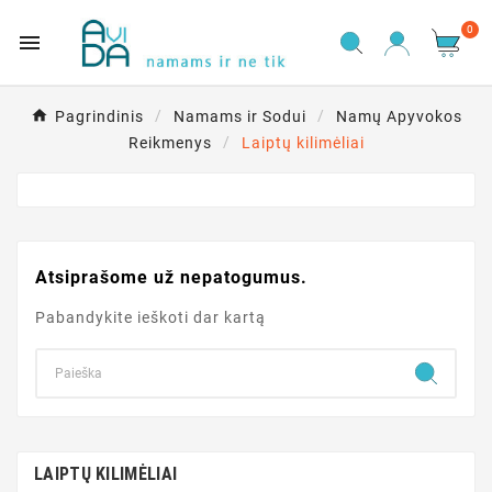
0

Pagrindinis
Namams ir Sodui
Namų Apyvokos
Reikmenys
Laiptų kilimėliai
Atsiprašome už nepatogumus.
Pabandykite ieškoti dar kartą
LAIPTŲ KILIMĖLIAI