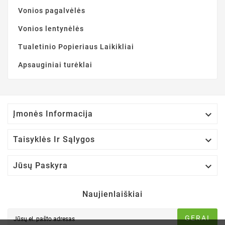
Vonios pagalvėlės
Vonios lentynėlės
Tualetinio Popieriaus Laikikliai
Apsauginiai turėklai

Įmonės Informacija

Taisyklės Ir Sąlygos

Jūsų Paskyra
Naujienlaiškiai
GERAI