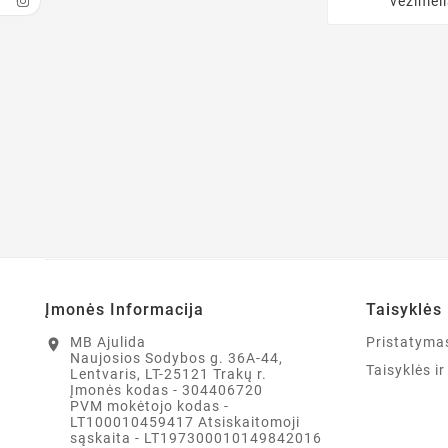
vežimėli
Įmonės Informacija
Taisyklės 
MB Ajulida
Pristatyma
location_on
Naujosios Sodybos g. 36A-44,
Taisyklės i
Lentvaris, LT-25121 Trakų r.
Įmonės kodas - 304406720
PVM mokėtojo kodas -
LT100010459417 Atsiskaitomoji
sąskaita - LT197300010149842016