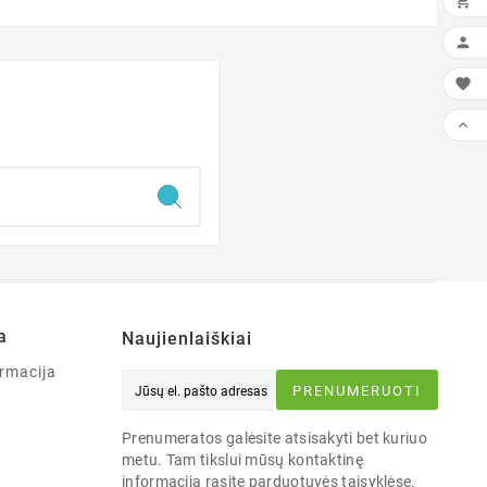




a
Naujienlaiškiai
rmacija
PRENUMERUOTI
Prenumeratos galėsite atsisakyti bet kuriuo
metu. Tam tikslui mūsų kontaktinę
informaciją rasite parduotuvės taisyklėse.