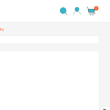
0
ukų