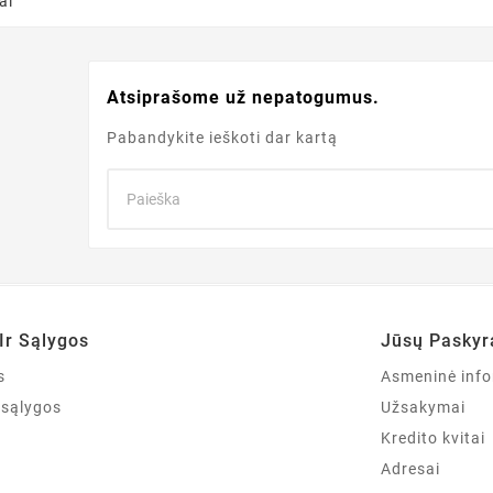
ai
Atsiprašome už nepatogumus.
Pabandykite ieškoti dar kartą
Ir Sąlygos
Jūsų Paskyr
s
Asmeninė info
r sąlygos
Užsakymai
Kredito kvitai
Adresai