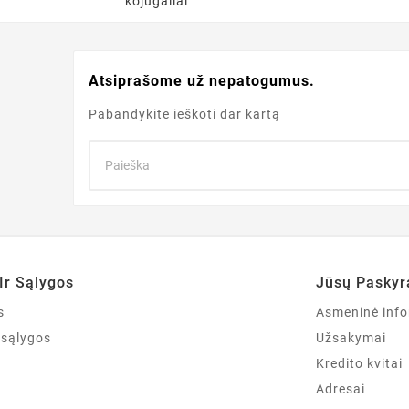
kojūgaliai
Atsiprašome už nepatogumus.
Pabandykite ieškoti dar kartą
Ir Sąlygos
Jūsų Paskyr
s
Asmeninė info
r sąlygos
Užsakymai
Kredito kvitai
Adresai