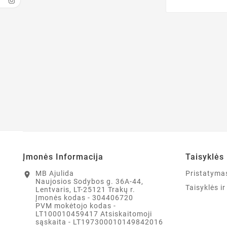
Įmonės Informacija
Taisyklės 
MB Ajulida
Pristatyma
location_on
Naujosios Sodybos g. 36A-44,
Taisyklės i
Lentvaris, LT-25121 Trakų r.
Įmonės kodas - 304406720
PVM mokėtojo kodas -
LT100010459417 Atsiskaitomoji
sąskaita - LT197300010149842016