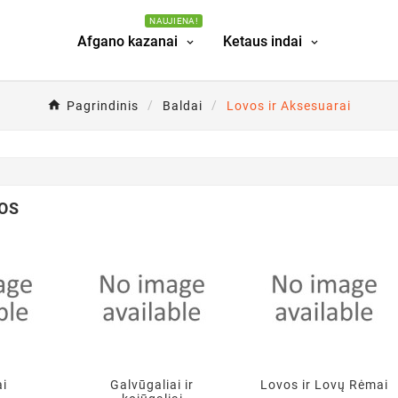
NAUJIENA!
Afgano kazanai
Ketaus indai
Pagrindinis
Baldai
Lovos ir Aksesuarai
OS
ai
Galvūgaliai ir
Lovos ir Lovų Rėmai