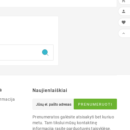




a
Naujienlaiškiai
rmacija
PRENUMERUOTI
Prenumeratos galėsite atsisakyti bet kuriuo
metu. Tam tikslui mūsų kontaktinę
informaciją rasite parduotuvės taisyklėse.