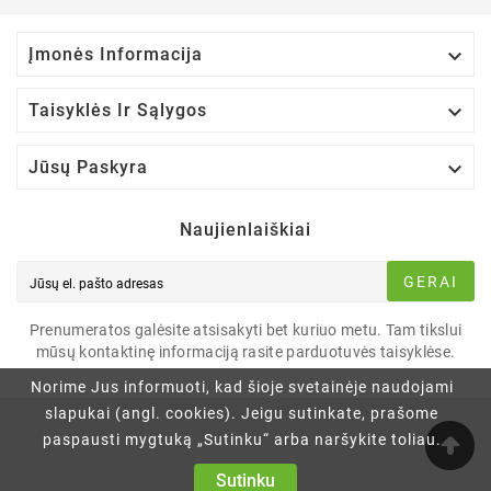

Įmonės Informacija

Taisyklės Ir Sąlygos

Jūsų Paskyra
Naujienlaiškiai
GERAI
Prenumeratos galėsite atsisakyti bet kuriuo metu. Tam tikslui
mūsų kontaktinę informaciją rasite parduotuvės taisyklėse.
Norime Jus informuoti, kad šioje svetainėje naudojami
slapukai (angl. cookies). Jeigu sutinkate, prašome
paspausti mygtuką „Sutinku“ arba naršykite toliau.
Sutinku