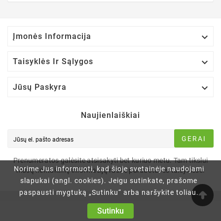

Įmonės Informacija

Taisyklės Ir Sąlygos

Jūsų Paskyra
Naujienlaiškiai
GERAI
Prenumeratos galėsite atsisakyti bet kuriuo metu. Tam tikslui
Norime Jus informuoti, kad šioje svetainėje naudojami
mūsų kontaktinę informaciją rasite parduotuvės taisyklėse.
slapukai (angl. cookies). Jeigu sutinkate, prašome
paspausti mygtuką „Sutinku“ arba naršykite toliau.
Sutinku