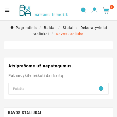
0

Pagrindinis
Baldai
Stalai
Dekoratyviniai
Staliukai
Kavos Staliukai
Atsiprašome už nepatogumus.
Pabandykite ieškoti dar kartą
KAVOS STALIUKAI