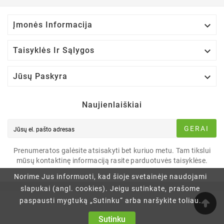

Įmonės Informacija

Taisyklės Ir Sąlygos

Jūsų Paskyra
Naujienlaiškiai
GERAI
Prenumeratos galėsite atsisakyti bet kuriuo metu. Tam tikslui
mūsų kontaktinę informaciją rasite parduotuvės taisyklėse.
Norime Jus informuoti, kad šioje svetainėje naudojami
slapukai (angl. cookies). Jeigu sutinkate, prašome
paspausti mygtuką „Sutinku“ arba naršykite toliau.
Sutinku