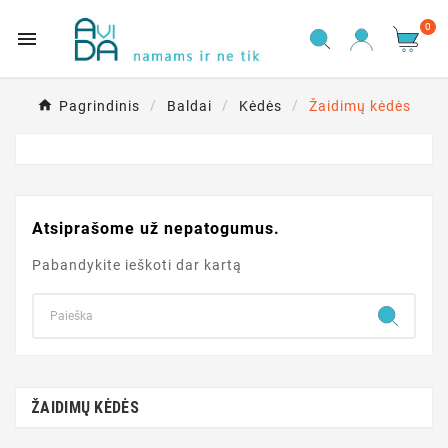
0

Pagrindinis
Baldai
Kėdės
Žaidimų kėdės
Atsiprašome už nepatogumus.
Pabandykite ieškoti dar kartą
ŽAIDIMŲ KĖDĖS