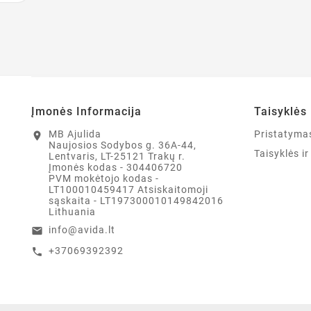
Įmonės Informacija
Taisyklės 
MB Ajulida
Pristatyma
location_on
Naujosios Sodybos g. 36A-44,
Taisyklės i
Lentvaris, LT-25121 Trakų r.
Įmonės kodas - 304406720
PVM mokėtojo kodas -
LT100010459417 Atsiskaitomoji
sąskaita - LT197300010149842016
Lithuania
info@avida.lt
email
+37069392392
call