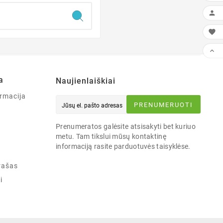



a
Naujienlaiškiai
rmacija
PRENUMERUOTI
Prenumeratos galėsite atsisakyti bet kuriuo
metu. Tam tikslui mūsų kontaktinę
informaciją rasite parduotuvės taisyklėse.
rašas
i