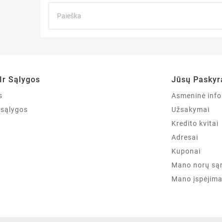
Ir Sąlygos
Jūsų Paskyr
s
Asmeninė info
r sąlygos
Užsakymai
Kredito kvitai
Adresai
Kuponai
Mano norų są
Mano įspėjima