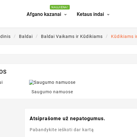
NAUJIENA!
Afgano kazanai
Ketaus indai
dinis
Baldai
Baldai Vaikams ir Kūdikiams
Kūdikiams i
OS
i
Saugumo namuose
Atsiprašome už nepatogumus.
Pabandykite ieškoti dar kartą