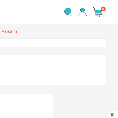
0
r Vaikams
