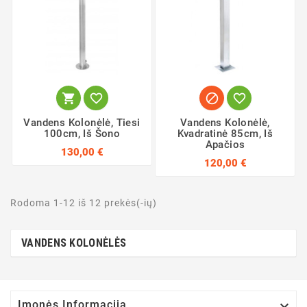




Vandens Kolonėlė, Tiesi
Vandens Kolonėlė,
100cm, Iš Šono
Kvadratinė 85cm, Iš
Apačios
130,00 €
120,00 €
Rodoma 1-12 iš 12 prekės(-ių)
VANDENS KOLONĖLĖS

Įmonės Informacija