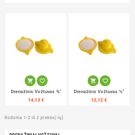




Drenažinis Vožtuvas ¾"
Drenažinis Vožtuvas ½"
14,13 €
12,12 €
Rodoma 1-2 iš 2 prekės(-ių)