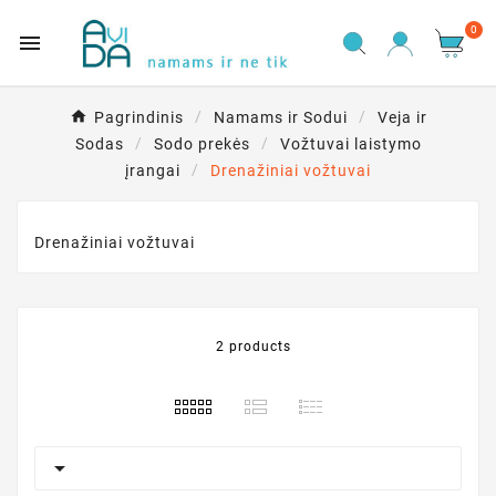
0

Pagrindinis
Namams ir Sodui
Veja ir
Sodas
Sodo prekės
Vožtuvai laistymo
įrangai
Drenažiniai vožtuvai
Drenažiniai vožtuvai
2 products
