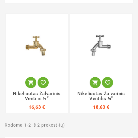




Nikeliuotas Žalvarinis
Nikeliuotas Žalvarinis
Ventilis ½“
Ventilis ¾"
16,63 €
18,63 €
Rodoma 1-2 iš 2 prekės(-ių)