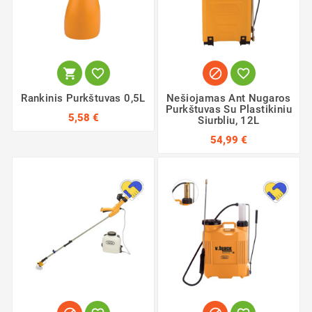




Rankinis Purkštuvas 0,5L
Nešiojamas Ant Nugaros
Purkštuvas Su Plastikiniu
5,58 €
Siurbliu, 12L
54,99 €