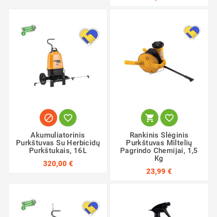




Akumuliatorinis
Rankinis Slėginis
Purkštuvas Su Herbicidų
Purkštuvas Miltelių
Purkštukais, 16L
Pagrindo Chemijai, 1,5
Kg
320,00 €
23,99 €