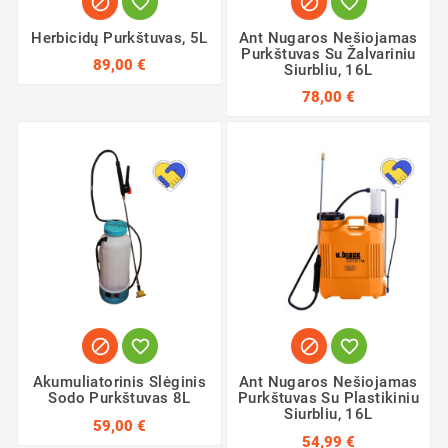




Herbicidų Purkštuvas, 5L
Ant Nugaros Nešiojamas
Purkštuvas Su Žalvariniu
89,00 €
Siurbliu, 16L
78,00 €




Akumuliatorinis Slėginis
Ant Nugaros Nešiojamas
Sodo Purkštuvas 8L
Purkštuvas Su Plastikiniu
Siurbliu, 16L
59,00 €
54,99 €