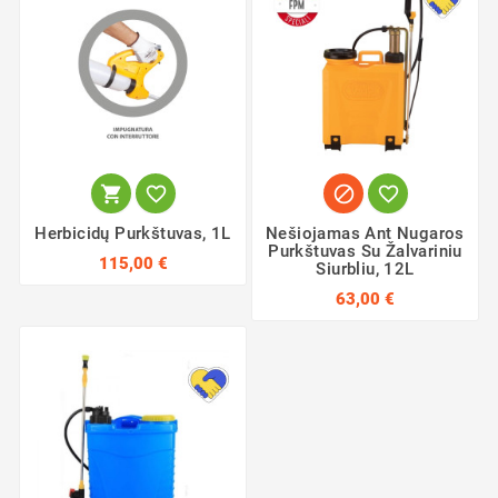




Herbicidų Purkštuvas, 1L
Nešiojamas Ant Nugaros
Purkštuvas Su Žalvariniu
115,00 €
Siurbliu, 12L
63,00 €