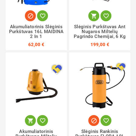




Akumuliatorinis Slėginis
Slėginis Purkštuvas Ant
Purkštuvas 16L MAIDINA
Nugaros Miltelių
2 In 1
Pagrindo Chemijai, 6 Kg
62,00 €
199,00 €




Akumuliatorinis
Slėginis Rankinis