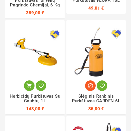
Purkštuvas Miltelių
Purkštuvas FLORA 10L
Pagrindo Chemijai, 6 Kg
49,01 €
389,00 €




Herbicidų Purkštuvas Su
Slėginis Rankinis
Gaubtu, 1L
Purkštuvas GARDEN 6L
148,00 €
35,00 €