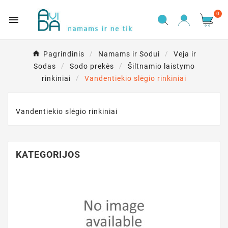
0

Pagrindinis
Namams ir Sodui
Veja ir
Sodas
Sodo prekės
Šiltnamio laistymo
rinkiniai
Vandentiekio slėgio rinkiniai
Vandentiekio slėgio rinkiniai
KATEGORIJOS