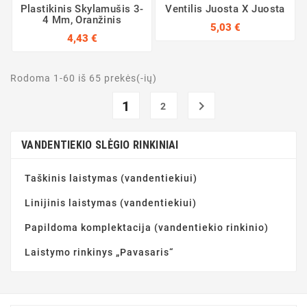
Plastikinis Skylamušis 3-
Ventilis Juosta X Juosta
4 Mm, Oranžinis
5,03 €
4,43 €
Rodoma 1-60 iš 65 prekės(-ių)
1

2
VANDENTIEKIO SLĖGIO RINKINIAI
Taškinis laistymas (vandentiekiui)
Linijinis laistymas (vandentiekiui)
Papildoma komplektacija (vandentiekio rinkinio)
Laistymo rinkinys „Pavasaris“