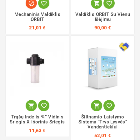




Mechaninis Valdiklis
Valdiklis ORBIT Su Vienu
ORBIT
Išėjimu
21,01 €
90,00 €




Trąšų Indelis ¾“ Vidinis
Šiltnamio Laistymo
Sriegis X Išorinis Sriegis
Sistema "Trys Lysvės"
Vandentiekiui
11,63 €
52,01 €