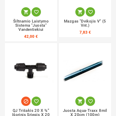




Šiltnamio Laistymo
Mazgas "Dvikojis V" (5
Sistema "Juosta"
Vnt.)
Vandentiekiui
7,83 €
42,00 €




QJ Trišakis 20 X ¾”
Juosta Aqua-Traxx 8mil
Išorinis Sriegis X 20
X 20cm (100m)