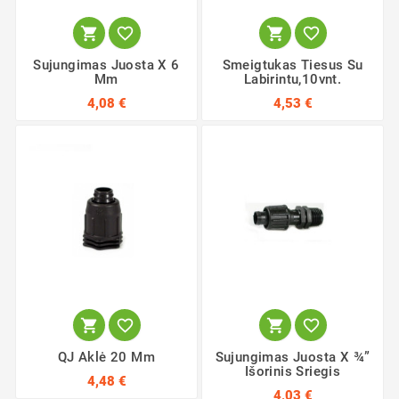




Sujungimas Juosta X 6
Smeigtukas Tiesus Su
Mm
Labirintu,10vnt.
4,08 €
4,53 €




QJ Aklė 20 Mm
Sujungimas Juosta X ¾”
Išorinis Sriegis
4,48 €
4,03 €