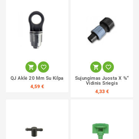




QJ Aklė 20 Mm Su Kilpa
Sujungimas Juosta X ¾“
Vidinis Sriegis
4,59 €
4,33 €