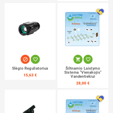




Slėgio Reguliatorius
Šiltnamio Laistymo
Sistema "Vienakojis"
15,63 €
Vandentiekiui
28,00 €