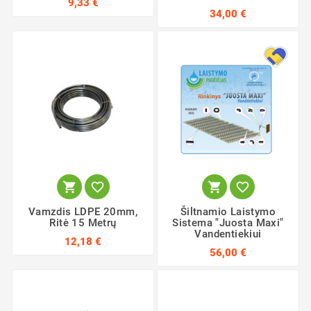
9,33 €
34,00 €




Vamzdis LDPE 20mm,
Šiltnamio Laistymo
Ritė 15 Metrų
Sistema "Juosta Maxi"
Vandentiekiui
12,18 €
56,00 €