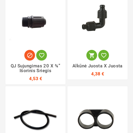




QJ Sujungimas 20 X ¾”
Alkūnė Juosta X Juosta
Išorinis Sriegis
4,38 €
4,53 €