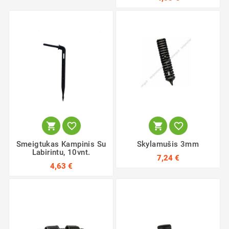




Smeigtukas Kampinis Su
Skylamušis 3mm
Labirintu, 10vnt.
7,24 €
4,63 €