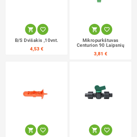




B/S Dvišakis ,10vnt.
Mikropurkštuvas
Centurion 90 Laipsnių
4,53 €
3,81 €



