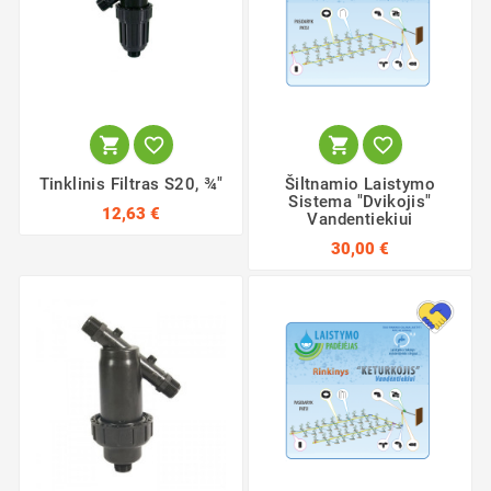




Tinklinis Filtras S20, ¾"
Šiltnamio Laistymo
Sistema "Dvikojis"
12,63 €
Vandentiekiui
30,00 €