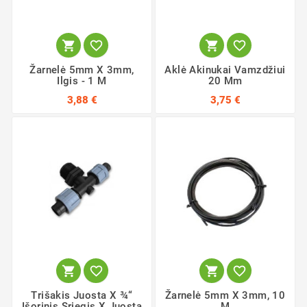




Žarnelė 5mm X 3mm,
Aklė Akinukai Vamzdžiui
Ilgis - 1 M
20 Mm
3,88 €
3,75 €




Trišakis Juosta X ¾“
Žarnelė 5mm X 3mm, 10
Išorinis Sriegis X Juosta
M