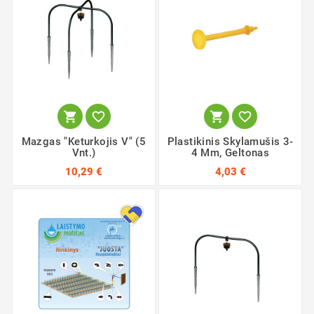




Mazgas "Keturkojis V" (5
Plastikinis Skylamušis 3-
Vnt.)
4 Mm, Geltonas
10,29 €
4,03 €