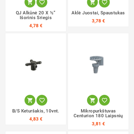




QJ Alkūnė 20 X ½”
Aklė Juostai, Spaustukas
Išorinis Sriegis
3,78 €
4,78 €




B/S Keturšakis, 10vnt.
Mikropurkštuvas
Centurion 180 Laipsnių
4,83 €
3,81 €