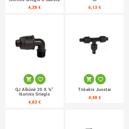
4,38 €
6,13 €




QJ Alkūnė 20 X ¾”
Trišakis Juostai
Išorinis Sriegis
4,48 €
4,83 €