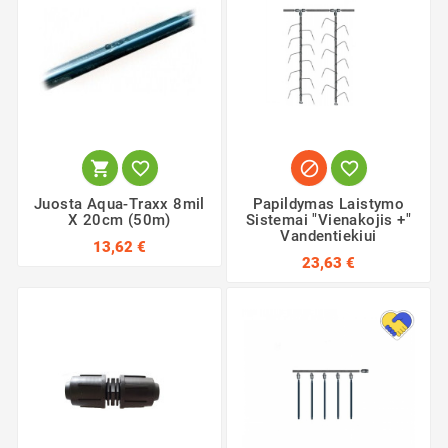




Juosta Aqua-Traxx 8mil
Papildymas Laistymo
X 20cm (50m)
Sistemai "Vienakojis +"
Vandentiekiui
13,62 €
23,63 €