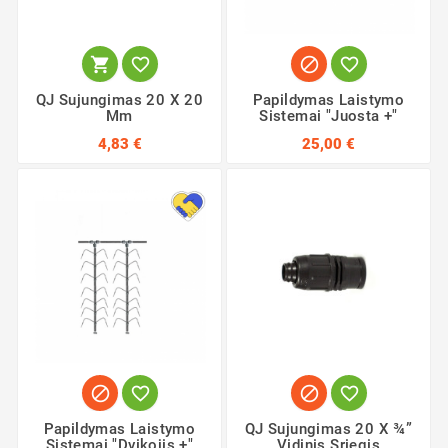




QJ Sujungimas 20 X 20
Papildymas Laistymo
Mm
Sistemai "Juosta +"
4,83 €
25,00 €




Papildymas Laistymo
QJ Sujungimas 20 X ¾”
Sistemai "Dvikojis +"
Vidinis Sriegis