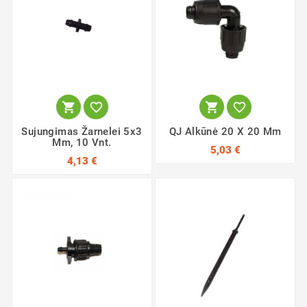




Sujungimas Žarnelei 5x3
QJ Alkūnė 20 X 20 Mm
Mm, 10 Vnt.
5,03 €
4,13 €