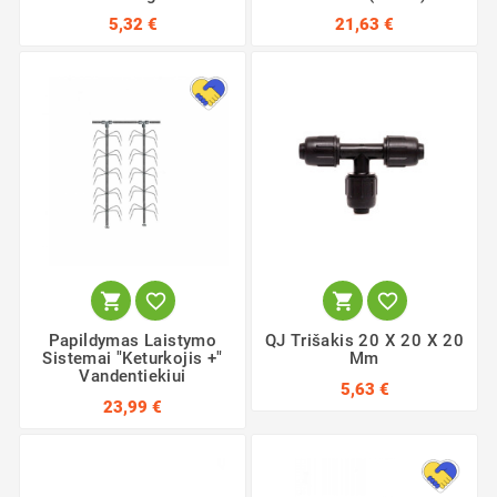
5,32 €
21,63 €




Papildymas Laistymo
QJ Trišakis 20 X 20 X 20
Sistemai "Keturkojis +"
Mm
Vandentiekiui
5,63 €
23,99 €