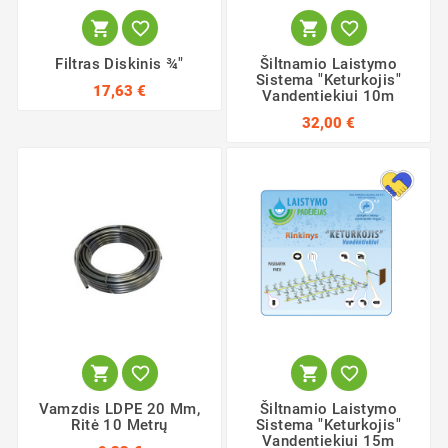




Filtras Diskinis ¾"
Šiltnamio Laistymo
Sistema "Keturkojis"
17,63 €
Vandentiekiui 10m
32,00 €




Vamzdis LDPE 20 Mm,
Šiltnamio Laistymo
Ritė 10 Metrų
Sistema "Keturkojis"
Vandentiekiui 15m