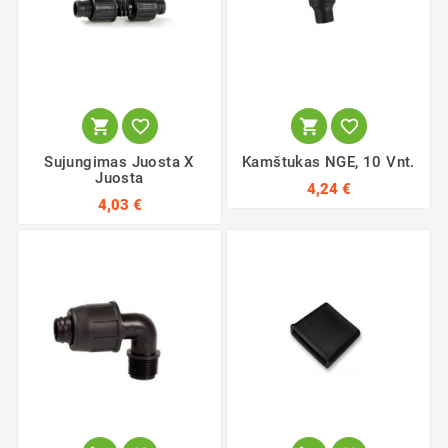




Sujungimas Juosta X
Kamštukas NGE, 10 Vnt.
Juosta
4,24 €
4,03 €