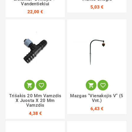
Vandentiekiui
5,03 €
22,00 €




Trišakis 20 Mm Vamzdis
Mazgas "Vienakojis V" (5
X Juosta X 20 Mm
Vnt.)
Vamzdis
6,43 €
4,38 €