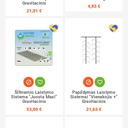
Gravitacinis
4,83 €
21,01 €




Šiltnamio Laistymo
Papildymas Laistymo
Sistema "Juosta Maxi"
Sistemai "Vienakojis +"
Gravitacinis
Gravitacinis
53,00 €
21,63 €