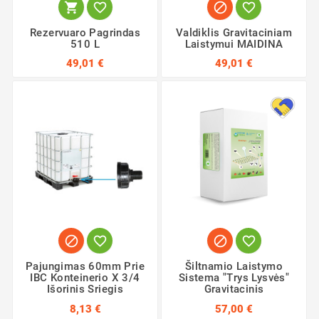




Rezervuaro Pagrindas
Valdiklis Gravitaciniam
510 L
Laistymui MAIDINA
49,01 €
49,01 €




Pajungimas 60mm Prie
Šiltnamio Laistymo
IBC Konteinerio X 3/4
Sistema "Trys Lysvės"
Išorinis Sriegis
Gravitacinis
8,13 €
57,00 €