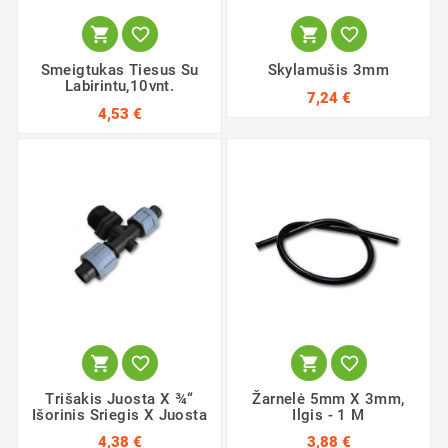




Smeigtukas Tiesus Su
Skylamušis 3mm
Labirintu,10vnt.
7,24 €
4,53 €




Trišakis Juosta X ¾“
Žarnelė 5mm X 3mm,
Išorinis Sriegis X Juosta
Ilgis - 1 M
4,38 €
3,88 €