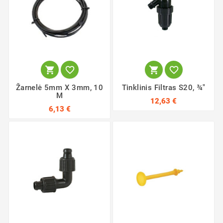




Žarnelė 5mm X 3mm, 10
Tinklinis Filtras S20, ¾"
M
12,63 €
6,13 €