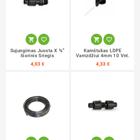




Sujungimas Juosta X ¾”
Kamštukas LDPE
Išorinis Sriegis
Vamzdžiui 4mm 10 Vnt.
4,03 €
4,33 €