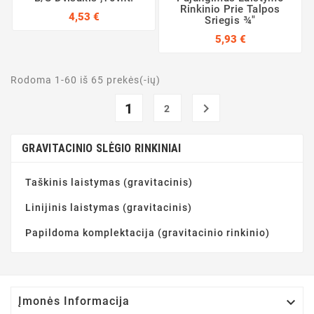
Rinkinio Prie Talpos
4,53 €
Sriegis ¾"
5,93 €
Rodoma 1-60 iš 65 prekės(-ių)
1

2
GRAVITACINIO SLĖGIO RINKINIAI
Taškinis laistymas (gravitacinis)
Linijinis laistymas (gravitacinis)
Papildoma komplektacija (gravitacinio rinkinio)

Įmonės Informacija