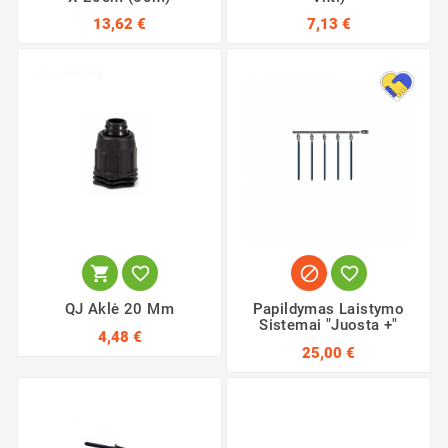
13,62 €
7,13 €




QJ Aklė 20 Mm
Papildymas Laistymo
Sistemai "Juosta +"
4,48 €
25,00 €