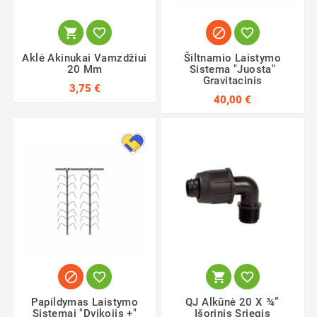




Aklė Akinukai Vamzdžiui
Šiltnamio Laistymo
20 Mm
Sistema "Juosta"
Gravitacinis
3,75 €
40,00 €




Papildymas Laistymo
QJ Alkūnė 20 X ¾”
Sistemai "Dvikojis +"
Išorinis Sriegis