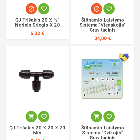




QJ Trišakis 20 X ¾”
Šiltnamio Laistymo
Išorinis Sriegis X 20
Sistema "Vienakojis"
Gravitacinis
5,32 €
34,00 €




QJ Trišakis 20 X 20 X 20
Šiltnamio Laistymo
Mm
Sistema "Dvikojis"
Gravitacinis