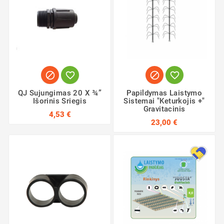




QJ Sujungimas 20 X ¾”
Papildymas Laistymo
Išorinis Sriegis
Sistemai "Keturkojis +"
Gravitacinis
4,53 €
23,00 €