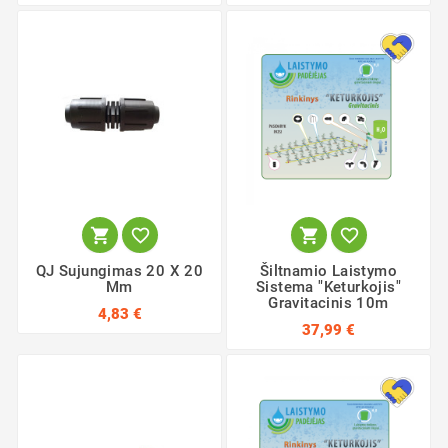




QJ Sujungimas 20 X 20
Šiltnamio Laistymo
Mm
Sistema "Keturkojis"
Gravitacinis 10m
4,83 €
37,99 €