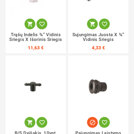




Trąšų Indelis ¾“ Vidinis
Sujungimas Juosta X ¾“
Sriegis X Išorinis Sriegis
Vidinis Sriegis
11,63 €
4,33 €




B/S Dvišakis ,10vnt.
Pajungimas Laistymo