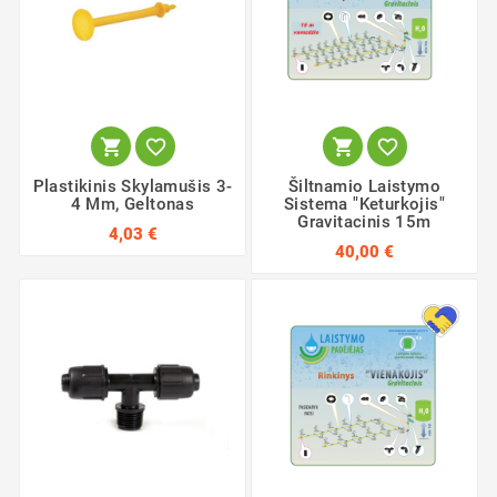




Plastikinis Skylamušis 3-
Šiltnamio Laistymo
4 Mm, Geltonas
Sistema "Keturkojis"
Gravitacinis 15m
4,03 €
40,00 €