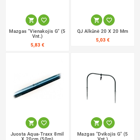




Mazgas "Vienakojis G" (5
QJ Alkūnė 20 X 20 Mm
Vnt.)
5,03 €
5,83 €




Juosta Aqua-Traxx 8mil
Mazgas "Dvikojis G" (5
X 20cm (50m)
Vnt.)