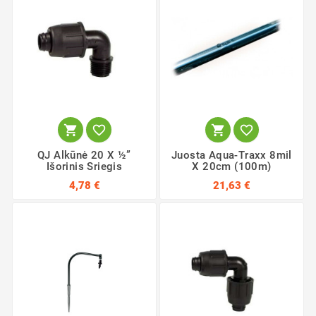




QJ Alkūnė 20 X ½”
Juosta Aqua-Traxx 8mil
Išorinis Sriegis
X 20cm (100m)
4,78 €
21,63 €