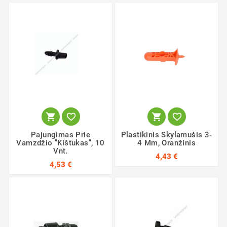




Pajungimas Prie
Plastikinis Skylamušis 3-
Vamzdžio "Kištukas", 10
4 Mm, Oranžinis
Vnt.
4,43 €
4,53 €