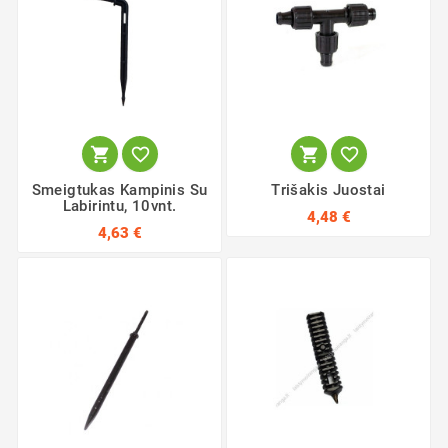




Smeigtukas Kampinis Su
Trišakis Juostai
Labirintu, 10vnt.
4,48 €
4,63 €