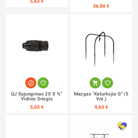
5,63 €
36,00 €




QJ Sujungimas 20 X ¾”
Mazgas "Keturkojis G" (5
Vidinis Sriegis
Vnt.)
5,03 €
9,63 €