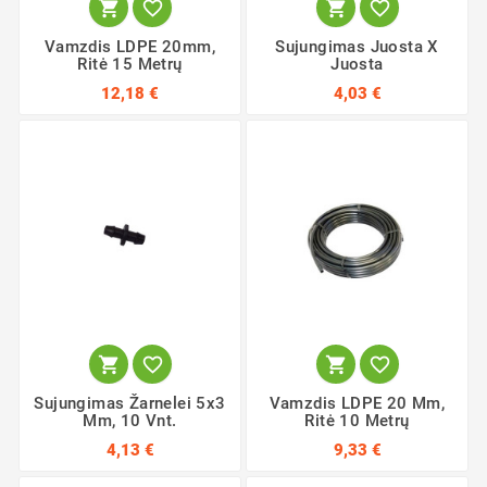




Vamzdis LDPE 20mm,
Sujungimas Juosta X
Ritė 15 Metrų
Juosta
12,18 €
4,03 €




Sujungimas Žarnelei 5x3
Vamzdis LDPE 20 Mm,
Mm, 10 Vnt.
Ritė 10 Metrų
4,13 €
9,33 €