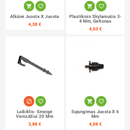




Alkūnė Juosta X Juosta
Plastikinis Skylamušis 3-
4 Mm, Geltonas
4,38 €
4,03 €




Laikiklis- Smeigė
Sujungimas Juosta X 6
Vamzdžiui 20 Mm
Mm
3,88 €
4,08 €