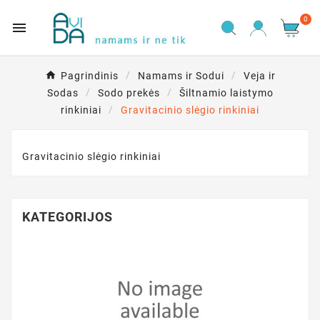
0

Pagrindinis
Namams ir Sodui
Veja ir
Sodas
Sodo prekės
Šiltnamio laistymo
rinkiniai
Gravitacinio slėgio rinkiniai
Gravitacinio slėgio rinkiniai
KATEGORIJOS