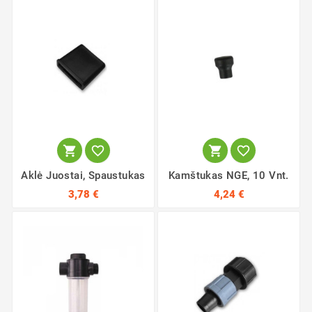




Aklė Juostai, Spaustukas
Kamštukas NGE, 10 Vnt.
3,78 €
4,24 €