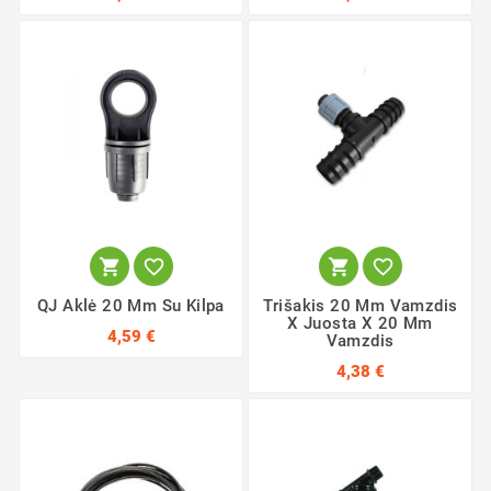




QJ Aklė 20 Mm Su Kilpa
Trišakis 20 Mm Vamzdis
X Juosta X 20 Mm
4,59 €
Vamzdis
4,38 €