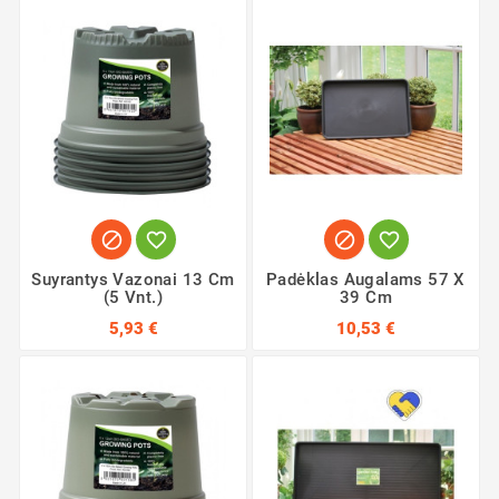




Suyrantys Vazonai 13 Cm
Padėklas Augalams 57 X
(5 Vnt.)
39 Cm
5,93 €
10,53 €