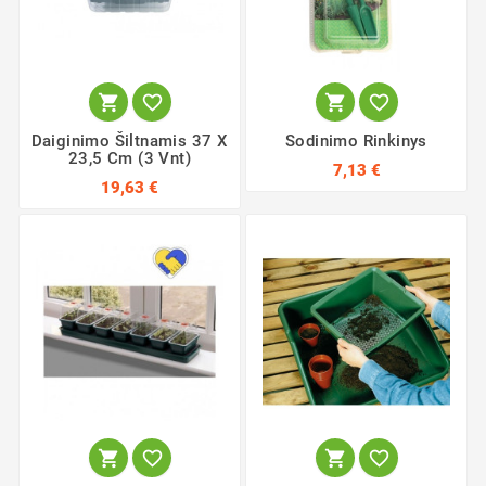




Daiginimo Šiltnamis 37 X
Sodinimo Rinkinys
23,5 Cm (3 Vnt)
7,13 €
19,63 €



