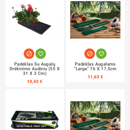




Padėklas Su Augalų
Padėklas Augalams
Drėkinimo Audiniu (55 X
"Large" 76 X 17,5cm
31 X 3 Cm)
11,63 €
10,43 €