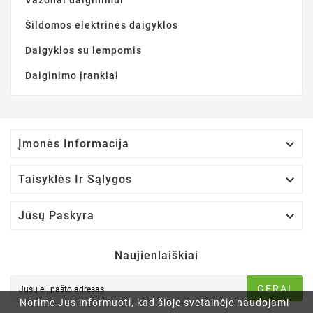
Šildomos elektrinės daigyklos
Daigyklos su lempomis
Daiginimo įrankiai

Įmonės Informacija

Taisyklės Ir Sąlygos

Jūsų Paskyra
Naujienlaiškiai
GERAI
Norime Jus informuoti, kad šioje svetainėje naudojami