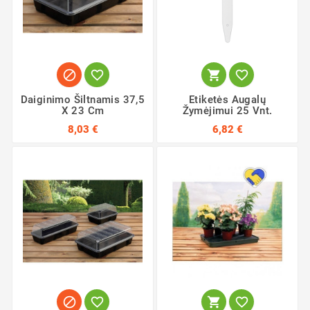




Daiginimo Šiltnamis 37,5
Etiketės Augalų
X 23 Cm
Žymėjimui 25 Vnt.
8,03 €
6,82 €



