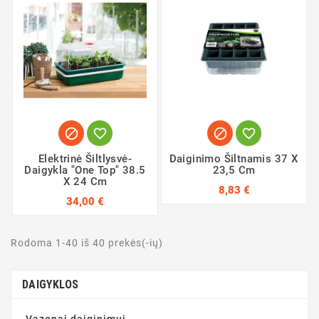




Elektrinė Šiltlysvė-
Daiginimo Šiltnamis 37 X
Daigykla "One Top" 38.5
23,5 Cm
X 24 Cm
8,83 €
34,00 €
Rodoma 1-40 iš 40 prekės(-ių)
DAIGYKLOS
Vazonai daiginimui