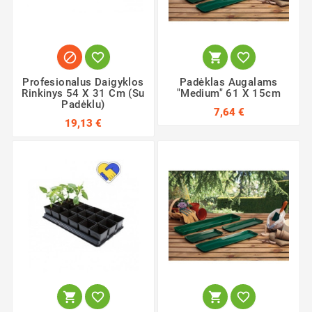




Profesionalus Daigyklos
Padėklas Augalams
Rinkinys 54 X 31 Cm (su
"Medium" 61 X 15cm
Padėklu)
7,64 €
19,13 €



