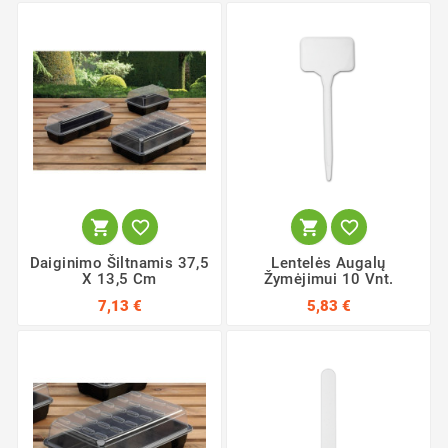




Daiginimo Šiltnamis 37,5
Lentelės Augalų
X 13,5 Cm
Žymėjimui 10 Vnt.
7,13 €
5,83 €