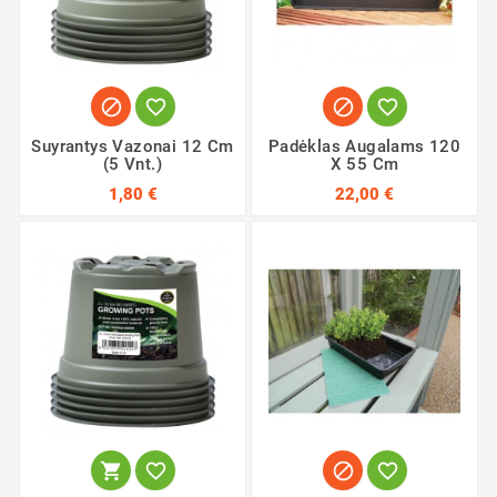




Suyrantys Vazonai 12 Cm
Padėklas Augalams 120
(5 Vnt.)
X 55 Cm
1,80 €
22,00 €



