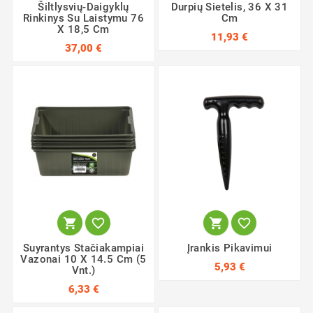
Šiltlysvių-Daigyklų
Durpių Sietelis, 36 X 31
Rinkinys Su Laistymu 76
Cm
X 18,5 Cm
11,93 €
37,00 €




Suyrantys Stačiakampiai
Įrankis Pikavimui
Vazonai 10 X 14.5 Cm (5
5,93 €
Vnt.)
6,33 €