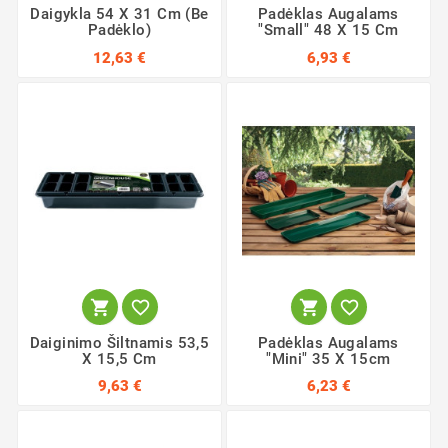
Daigykla 54 X 31 Cm (be
Padėklas Augalams
Padėklo)
"Small" 48 X 15 Cm
12,63 €
6,93 €




Daiginimo Šiltnamis 53,5
Padėklas Augalams
X 15,5 Cm
"Mini" 35 X 15cm
9,63 €
6,23 €