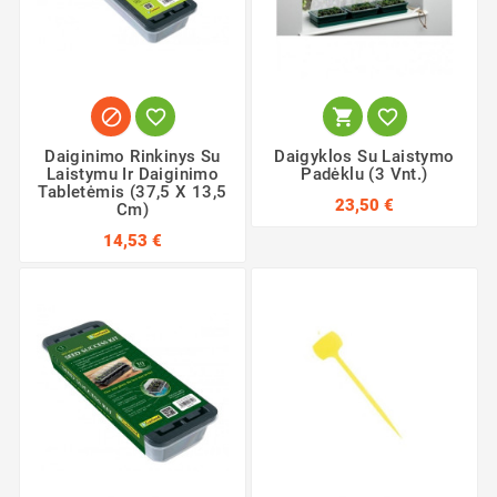




Daiginimo Rinkinys Su
Daigyklos Su Laistymo
Laistymu Ir Daiginimo
Padėklu (3 Vnt.)
Tabletėmis (37,5 X 13,5
23,50 €
Cm)
14,53 €