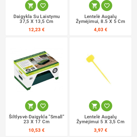




Daigykla Su Laistymu
Lentelė Augalų
37,5 X 13,5 Cm
Žymėjimui, 8.5 X 5 Cm
12,23 €
4,03 €




Šiltlysvė-Daigykla "Small"
Lentelė Augalų
23 X 17 Cm
Žymėjimui 5 X 3,5 Cm
10,53 €
3,97 €