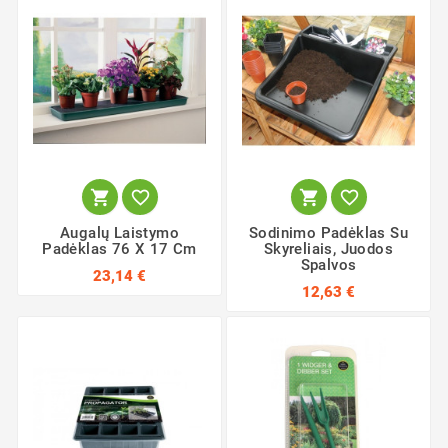




Augalų Laistymo
Sodinimo Padėklas Su
Padėklas 76 X 17 Cm
Skyreliais, Juodos
Spalvos
23,14 €
12,63 €