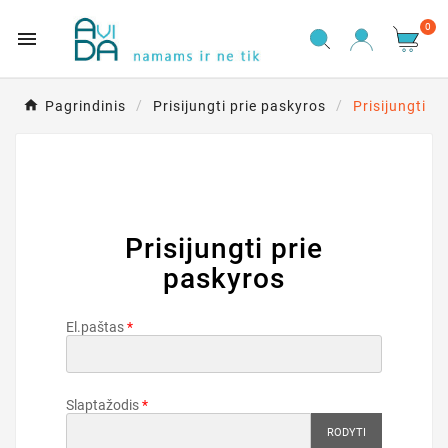
0

Pagrindinis
Prisijungti prie paskyros
Prisijungti
Prisijungti prie
paskyros
El.paštas
Slaptažodis
RODYTI